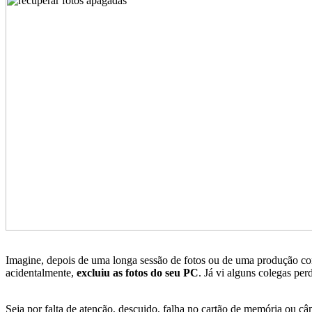
Imagine, depois de uma longa sessão de fotos ou de uma produção c
acidentalmente,
excluiu as fotos do seu PC
. Já vi alguns colegas pe
Seja por falta de atenção, descuido, falha no cartão de memória ou c