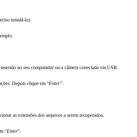
ciso instalá-lo).
xemplo.
a inserido no seu computador ou a câmera conectada via USB.
opções. Depois clique em “
Enter”
.
ecionar as extensões dos arquivos a serem recuperados.
em “
Enter
”.