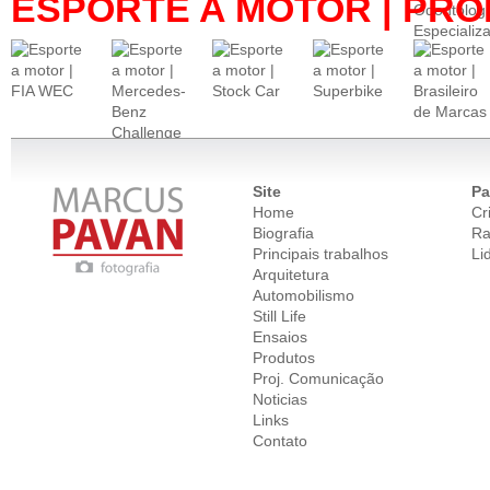
ESPORTE A MOTOR | PR
Site
Pa
Home
Cr
Biografia
Ra
Principais trabalhos
Li
Arquitetura
Automobilismo
Still Life
Ensaios
Produtos
Proj. Comunicação
Noticias
Links
Contato