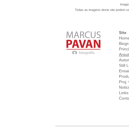
Imagen
Todas as imagens deste site podem s
Site
Hom
Biogr
Princ
Arqui
Auto
Still L
Ensa
Prod
Proj
Notic
Links
Cont