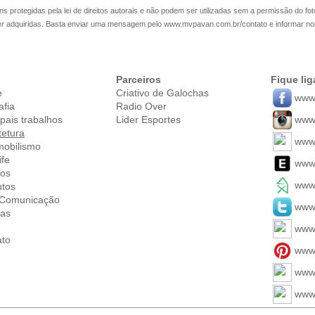
s protegidas pela lei de direitos autorais e não podem ser utilizadas sem a permissão do fot
er adquiridas. Basta enviar uma mensagem pelo
www.mvpavan.com.br/contato
e informar no
Parceiros
Fique li
e
Criativo de Galochas
www.
afia
Radio Over
ipais trabalhos
Lider Esportes
www.
tetura
www.
mobilismo
ife
www
ios
www.
utos
. Comunicação
www.
ias
www
ato
www.
www
www.