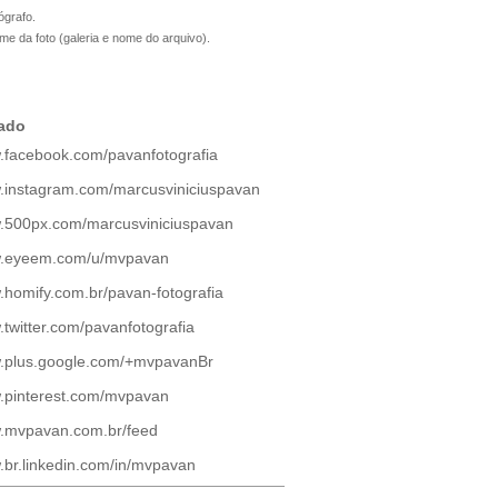
ógrafo.
me da foto (galeria e nome do arquivo).
gado
facebook.com/pavanfotografia
instagram.com/marcusviniciuspavan
500px.com/marcusviniciuspavan
.eyeem.com/u/mvpavan
homify.com.br/pavan-fotografia
twitter.com/pavanfotografia
.plus.google.com/+mvpavanBr
pinterest.com/mvpavan
.mvpavan.com.br/feed
br.linkedin.com/in/mvpavan