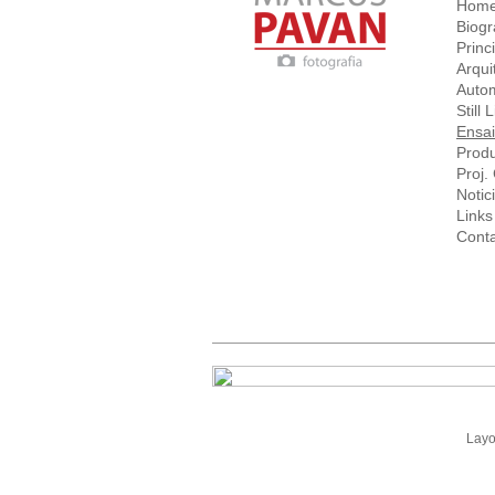
Hom
Biogr
Princ
Arqui
Auto
Still L
Ensa
Prod
Proj
Notic
Links
Cont
Lay