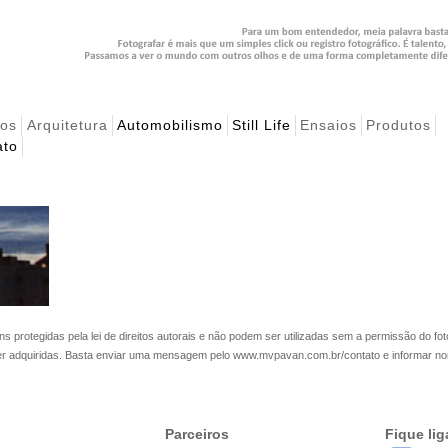
hos
Arquitetura
Automobilismo
Still Life
Ensaios
Produtos
ato
s protegidas pela lei de direitos autorais e não podem ser utilizadas sem a permissão do fot
er adquiridas. Basta enviar uma mensagem pelo
www.mvpavan.com.br/contato
e informar no
Parceiros
Fique li