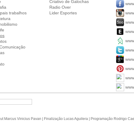
e
Criativo de Galochas
www.
afia
Radio Over
ipais trabalhos
Lider Esportes
www.
tetura
www.
mobilismo
ife
www
ios
www.
utos
. Comunicação
www.
ias
www
ato
www.
www
www.
out
Marcus Vinicius Pavan
| Finalização
Lucas Aguilera
| Programação
Rodrigo Ca