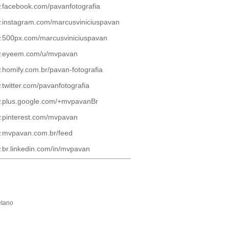
facebook.com/pavanfotografia
instagram.com/marcusviniciuspavan
500px.com/marcusviniciuspavan
.eyeem.com/u/mvpavan
homify.com.br/pavan-fotografia
twitter.com/pavanfotografia
.plus.google.com/+mvpavanBr
pinterest.com/mvpavan
.mvpavan.com.br/feed
br.linkedin.com/in/mvpavan
etano