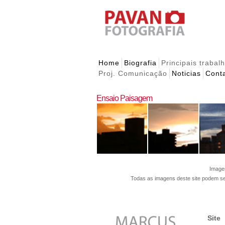
Home
Biografia
Principais trabal
Proj. Comunicação
Noticias
Cont
Ensaio Paisagem
Imagen
Todas as imagens deste site podem s
Site