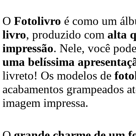
O
Fotolivro
é como um álb
livro
, produzido com
alta 
impressão
. Nele, você pod
uma belíssima apresentaç
livreto! Os modelos de
foto
acabamentos grampeados até
imagem impressa.
O
grande charme de um fo