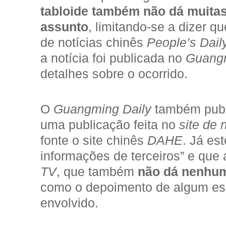
tabloide também não dá muita
assunto
, limitando-se a dizer qu
de notícias chinês
People’s Dail
a notícia foi publicada no
Guangm
detalhes sobre o ocorrido.
O
Guangming Daily
também publ
uma publicação feita no
site de 
fonte o site chinês
DAHE
. Já es
informações de terceiros” e que a
TV
, que também
não dá nenhum
como o depoimento de algum esp
envolvido.