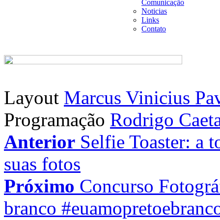
Comunicação
Noticias
Links
Contato
Layout
Marcus Vinicius Pa
Programação
Rodrigo Caet
Anterior
Selfie Toaster: a 
suas fotos
Próximo
Concurso Fotográ
branco #euamopretoebranc