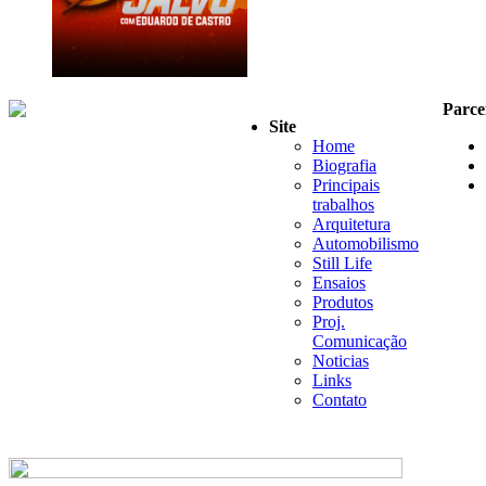
Parce
Site
Home
Biografia
Principais
trabalhos
Arquitetura
Automobilismo
Still Life
Ensaios
Produtos
Proj.
Comunicação
Noticias
Links
Contato