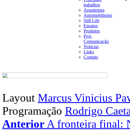
trabalhos
Arquitetura
Automobilismo
Still Life
Ensaios
Produtos
Proj.
Comunicação
Noticias
Links
Contato
Layout
Marcus Vinicius Pa
Programação
Rodrigo Caet
Anterior
A fronteira final: