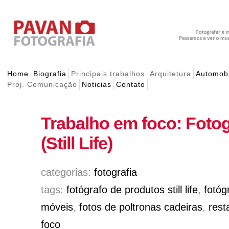
Home
Biografia
Principais trabalhos
Arquitetura
Automobi
Proj. Comunicação
Noticias
Contato
Trabalho em foco: Fotog
(Still Life)
categorias:
fotografia
tags:
fotógrafo de produtos still life
,
fotóg
móveis
,
fotos de poltronas cadeiras
,
rest
foco