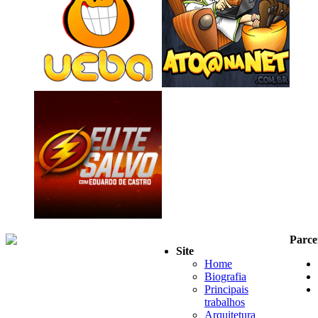
Parce
Site
Home
Biografia
Principais
trabalhos
Arquitetura