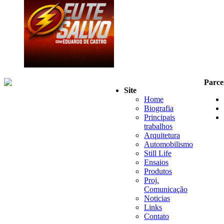
Parce
Site
Home
Biografia
Principais
trabalhos
Arquitetura
Automobilismo
Still Life
Ensaios
Produtos
Proj.
Comunicação
Noticias
Links
Contato