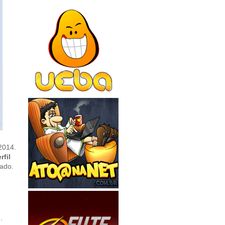
2014.
rfil
xado.
.