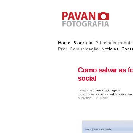
Home
Biografia
Principais trabal
Proj. Comunicação
Noticias
Cont
Como salvar as f
social
categorias:
diversos
,
imagens
tags:
como acessar o orkut
,
como bai
publicado: 13/07/2016