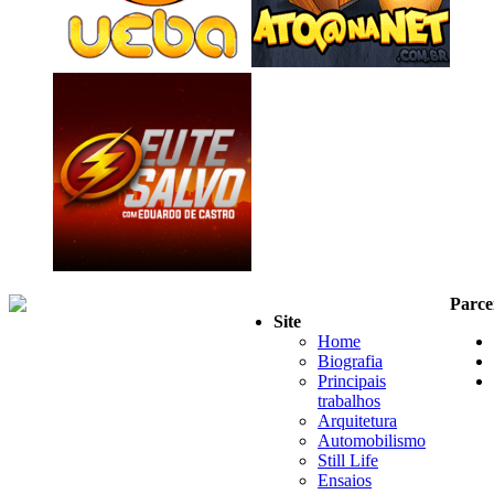
Parce
Site
Home
Biografia
Principais
trabalhos
Arquitetura
Automobilismo
Still Life
Ensaios