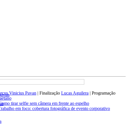
rcus Vinicius Pavan
| Finalização
Lucas Aguilera
| Programação
pavan
aetano
Como tirar selfie sem câmera em frente ao espelho
an
Trabalho em foco: cobertura fotográfica de evento corporativo
a