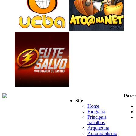
Parce
Site
Home
Biografia
Principais
trabalhos
Arquitetura
Automobilismo