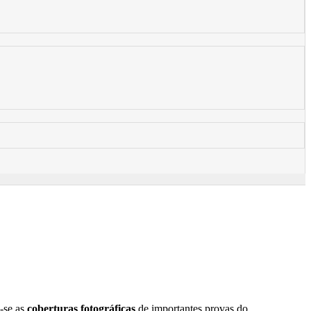
-se as
coberturas fotográficas
de importantes provas do