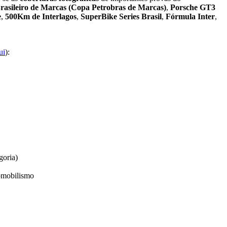
rasileiro de Marcas (Copa Petrobras de Marcas)
,
Porsche GT3
e
,
500Km de Interlagos
,
SuperBike Series Brasil
,
Fórmula Inter
,
ui
):
goria)
omobilismo