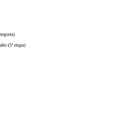
tegoria)
lto (5ª etapa)