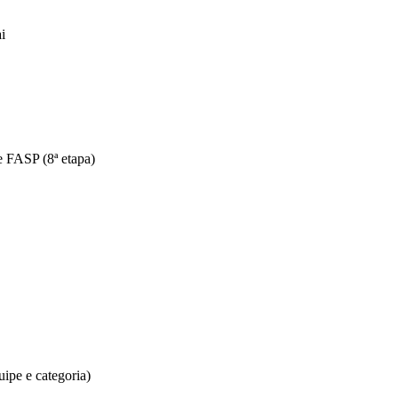
i
e FASP (8ª etapa)
ipe e categoria)